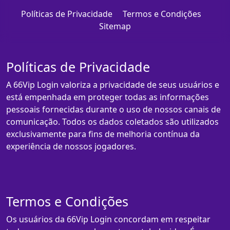
Políticas de Privacidade
Termos e Condições
Sitemap
Políticas de Privacidade
A 66Vip Login valoriza a privacidade de seus usuários e
está empenhada em proteger todas as informações
pessoais fornecidas durante o uso de nossos canais de
comunicação. Todos os dados coletados são utilizados
exclusivamente para fins de melhoria contínua da
experiência de nossos jogadores.
Termos e Condições
Os usuários da 66Vip Login concordam em respeitar