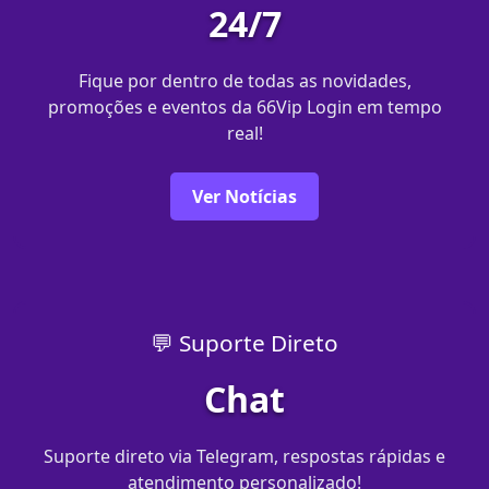
24/7
Fique por dentro de todas as novidades,
promoções e eventos da 66Vip Login em tempo
real!
Ver Notícias
💬 Suporte Direto
Chat
Suporte direto via Telegram, respostas rápidas e
atendimento personalizado!