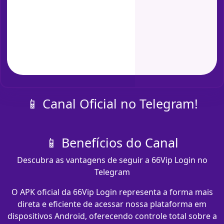
📱 Canal Oficial no Telegram!
📱 Benefícios do Canal
Descubra as vantagens de seguir a 66Vip Login no
Telegram
O APK oficial da 66Vip Login representa a forma mais
direta e eficiente de acessar nossa plataforma em
dispositivos Android, oferecendo controle total sobre a