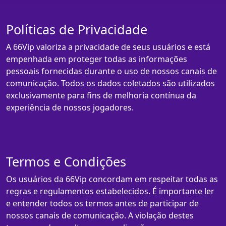
Políticas de Privacidade
A 66Vip valoriza a privacidade de seus usuários e está
empenhada em proteger todas as informações
pessoais fornecidas durante o uso de nossos canais de
comunicação. Todos os dados coletados são utilizados
exclusivamente para fins de melhoria contínua da
experiência de nossos jogadores.
Termos e Condições
Os usuários da 66Vip concordam em respeitar todas as
regras e regulamentos estabelecidos. É importante ler
e entender todos os termos antes de participar de
nossos canais de comunicação. A violação destes