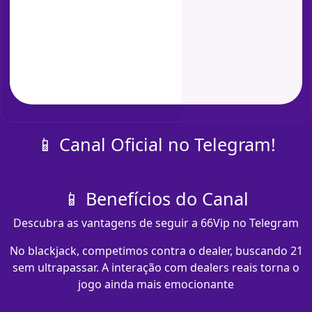
📱 Canal Oficial no Telegram!
📱 Benefícios do Canal
Descubra as vantagens de seguir a 66Vip no Telegram
No blackjack, competimos contra o dealer, buscando 21
sem ultrapassar. A interação com dealers reais torna o
jogo ainda mais emocionante