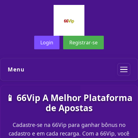
Login
Registrar-se
Menu
📱 66Vip A Melhor Plataforma
de Apostas
Cadastre-se na 66Vip para ganhar bônus no
cadastro e em cada recarga. Com a 66Vip, você