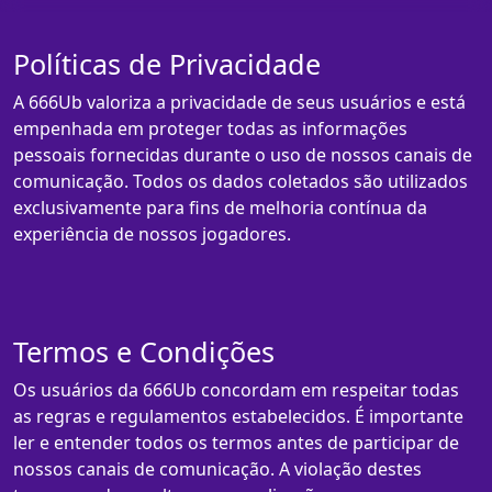
Políticas de Privacidade
A 666Ub valoriza a privacidade de seus usuários e está
empenhada em proteger todas as informações
pessoais fornecidas durante o uso de nossos canais de
comunicação. Todos os dados coletados são utilizados
exclusivamente para fins de melhoria contínua da
experiência de nossos jogadores.
Termos e Condições
Os usuários da 666Ub concordam em respeitar todas
as regras e regulamentos estabelecidos. É importante
ler e entender todos os termos antes de participar de
nossos canais de comunicação. A violação destes