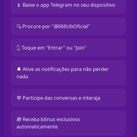
📱 Baixe o app Telegram no seu dispositivo
🔍 Procure por "@666UbOficial"
👆 Toque em "Entrar" ou "Join"
🔔 Ative as notificações para não perder
nada
💬 Participe das conversas e interaja
🎁 Receba bônus exclusivos
automaticamente