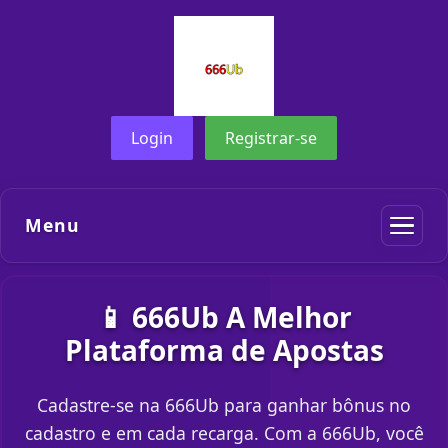
Login
Registrar-se
Menu
📱 666Ub A Melhor
Plataforma de Apostas
Cadastre-se na 666Ub para ganhar bônus no
cadastro e em cada recarga. Com a 666Ub, você