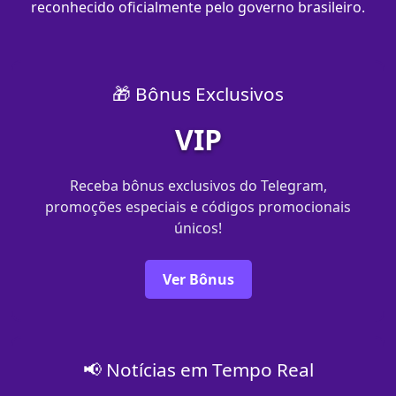
reconhecido oficialmente pelo governo brasileiro.
🎁 Bônus Exclusivos
VIP
Receba bônus exclusivos do Telegram,
promoções especiais e códigos promocionais
únicos!
Ver Bônus
📢 Notícias em Tempo Real