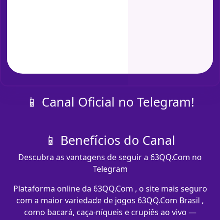
📱 Canal Oficial no Telegram!
📱 Benefícios do Canal
Descubra as vantagens de seguir a 63QQ.Com no
Telegram
Plataforma online da 63QQ.Com , o site mais seguro
com a maior variedade de jogos 63QQ.Com Brasil ,
como bacará, caça-níqueis e crupiês ao vivo —