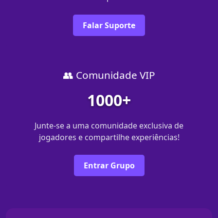
Falar Suporte
👥 Comunidade VIP
1000+
Junte-se a uma comunidade exclusiva de
jogadores e compartilhe experiências!
Entrar Grupo