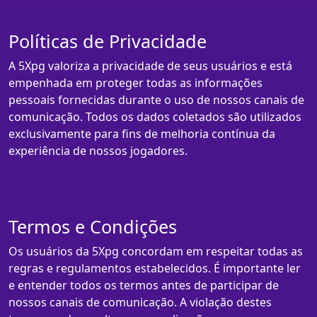
Políticas de Privacidade
A 5Xpg valoriza a privacidade de seus usuários e está
empenhada em proteger todas as informações
pessoais fornecidas durante o uso de nossos canais de
comunicação. Todos os dados coletados são utilizados
exclusivamente para fins de melhoria contínua da
experiência de nossos jogadores.
Termos e Condições
Os usuários da 5Xpg concordam em respeitar todas as
regras e regulamentos estabelecidos. É importante ler
e entender todos os termos antes de participar de
nossos canais de comunicação. A violação destes