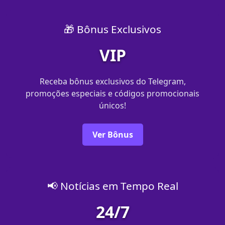
🎁 Bônus Exclusivos
VIP
Receba bônus exclusivos do Telegram,
promoções especiais e códigos promocionais
únicos!
Ver Bônus
📢 Notícias em Tempo Real
24/7