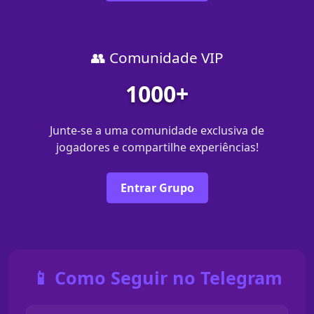
👥 Comunidade VIP
1000+
Junte-se a uma comunidade exclusiva de
jogadores e compartilhe experiências!
Entrar Grupo
📱 Como Seguir no Telegram