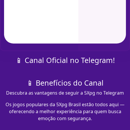
📱 Canal Oficial no Telegram!
📱 Benefícios do Canal
Descubra as vantagens de seguir a 5Xpg no Telegram
Os jogos populares da 5Xpg Brasil estão todos aqui —
oferecendo a melhor experiência para quem busca
emoção com segurança.