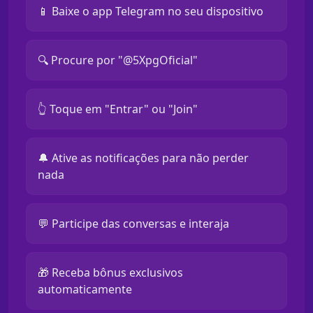
📱 Baixe o app Telegram no seu dispositivo
🔍 Procure por "@5XpgOficial"
👆 Toque em "Entrar" ou "Join"
🔔 Ative as notificações para não perder
nada
💬 Participe das conversas e interaja
🎁 Receba bônus exclusivos
automaticamente