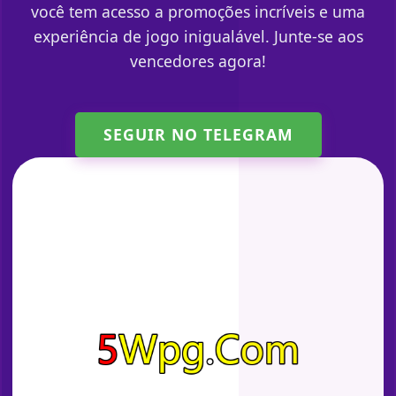
você tem acesso a promoções incríveis e uma
experiência de jogo inigualável. Junte-se aos
vencedores agora!
SEGUIR NO TELEGRAM