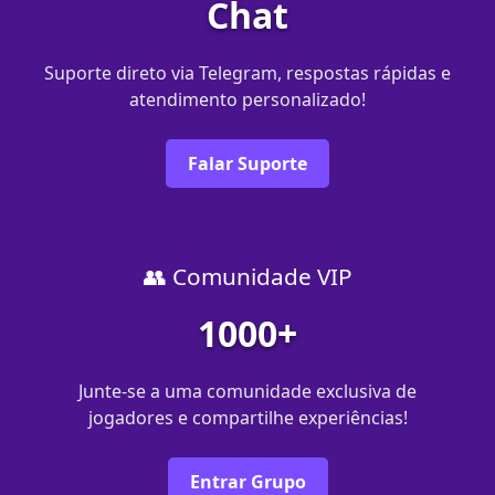
Chat
Suporte direto via Telegram, respostas rápidas e
atendimento personalizado!
Falar Suporte
👥 Comunidade VIP
1000+
Junte-se a uma comunidade exclusiva de
jogadores e compartilhe experiências!
Entrar Grupo