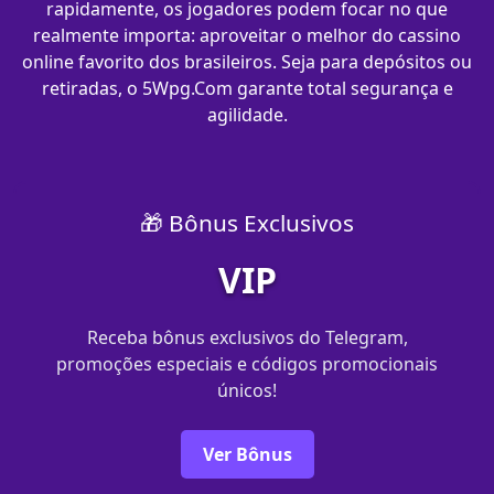
rapidamente, os jogadores podem focar no que
realmente importa: aproveitar o melhor do cassino
online favorito dos brasileiros. Seja para depósitos ou
retiradas, o 5Wpg.Com garante total segurança e
agilidade.
🎁 Bônus Exclusivos
VIP
Receba bônus exclusivos do Telegram,
promoções especiais e códigos promocionais
únicos!
Ver Bônus