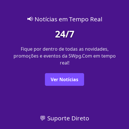
📢 Notícias em Tempo Real
24/7
Fique por dentro de todas as novidades,
promoções e eventos da 5Wpg.Com em tempo
real!
Ver Notícias
💬 Suporte Direto