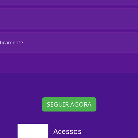
a
aticamente
SEGUIR AGORA
Acessos