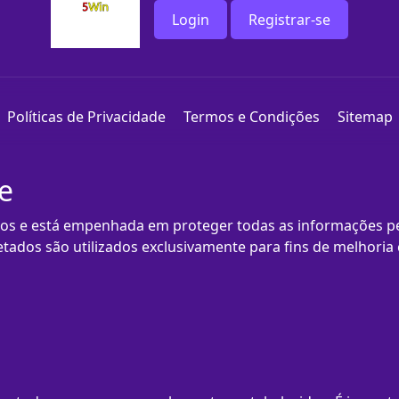
Login
Registrar-se
Políticas de Privacidade
Termos e Condições
Sitemap
de
rios e está empenhada em proteger todas as informações p
tados são utilizados exclusivamente para fins de melhoria