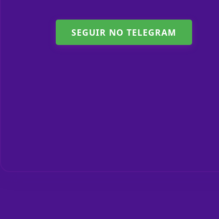
SEGUIR NO TELEGRAM