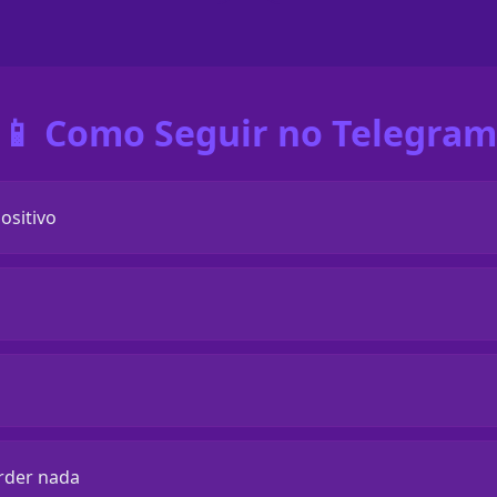
📱 Como Seguir no Telegram
ositivo
erder nada