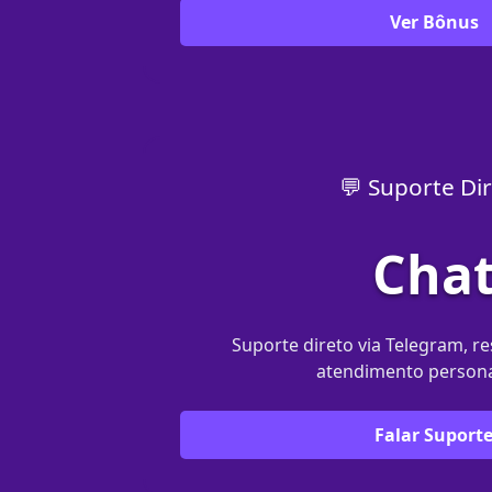
Ver Bônus
💬 Suporte Di
Cha
Suporte direto via Telegram, r
atendimento persona
Falar Suport