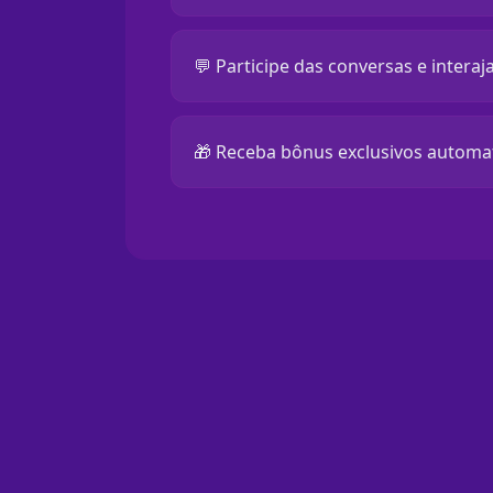
💬 Participe das conversas e interaj
🎁 Receba bônus exclusivos autom