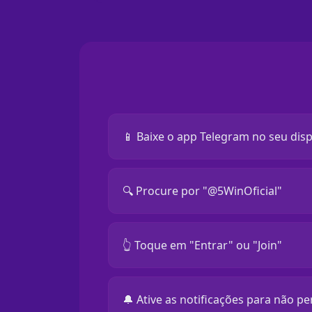
📱 Baixe o app Telegram no seu disp
🔍 Procure por "@5WinOficial"
👆 Toque em "Entrar" ou "Join"
🔔 Ative as notificações para não p