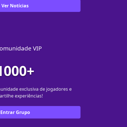
Ver Notícias
Comunidade VIP
1000+
unidade exclusiva de jogadores e
rtilhe experiências!
Entrar Grupo