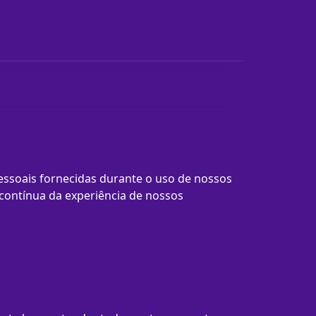
essoais fornecidas durante o uso de nossos
 contínua da experiência de nossos