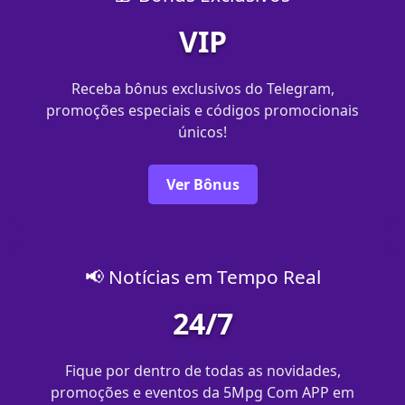
VIP
Receba bônus exclusivos do Telegram,
promoções especiais e códigos promocionais
únicos!
Ver Bônus
📢 Notícias em Tempo Real
24/7
Fique por dentro de todas as novidades,
promoções e eventos da 5Mpg Com APP em