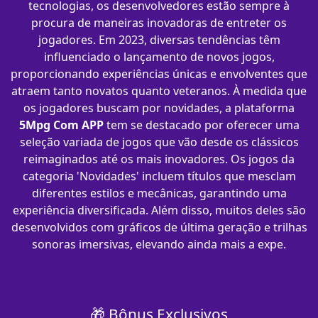
tecnologias, os desenvolvedores estão sempre à
procura de maneiras inovadoras de entreter os
jogadores. Em 2023, diversas tendências têm
influenciado o lançamento de novos jogos,
proporcionando experiências únicas e envolventes que
atraem tanto novatos quanto veteranos. À medida que
os jogadores buscam por novidades, a plataforma
5Mpg Com APP
tem se destacado por oferecer uma
seleção variada de jogos que vão desde os clássicos
reimaginados até os mais inovadores. Os jogos da
categoria 'Novidades' incluem títulos que mesclam
diferentes estilos e mecânicas, garantindo uma
experiência diversificada. Além disso, muitos deles são
desenvolvidos com gráficos de última geração e trilhas
sonoras imersivas, elevando ainda mais a expe.
🎁 Bônus Exclusivos