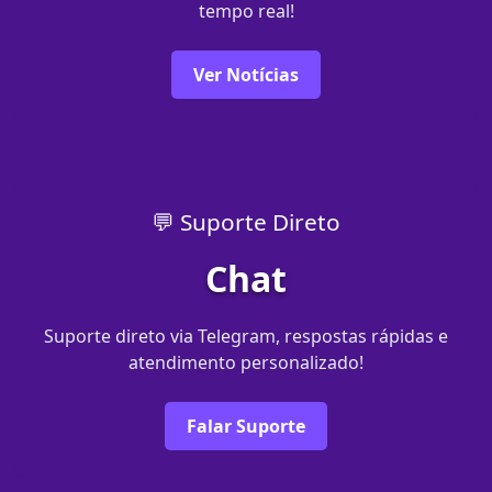
tempo real!
Ver Notícias
💬 Suporte Direto
Chat
Suporte direto via Telegram, respostas rápidas e
atendimento personalizado!
Falar Suporte