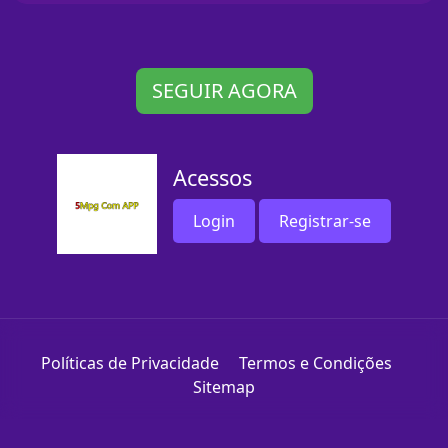
SEGUIR AGORA
Acessos
Login
Registrar-se
Políticas de Privacidade
Termos e Condições
Sitemap