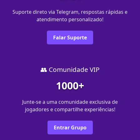
Suporte direto via Telegram, respostas rápidas e
atendimento personalizado!
Falar Suporte
👥 Comunidade VIP
1000+
Junte-se a uma comunidade exclusiva de
jogadores e compartilhe experiências!
Entrar Grupo