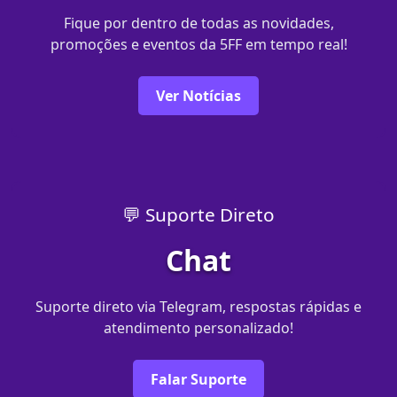
Fique por dentro de todas as novidades,
promoções e eventos da 5FF em tempo real!
Ver Notícias
💬 Suporte Direto
Chat
Suporte direto via Telegram, respostas rápidas e
atendimento personalizado!
Falar Suporte