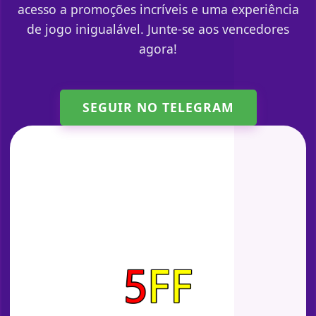
acesso a promoções incríveis e uma experiência
de jogo inigualável. Junte-se aos vencedores
agora!
SEGUIR NO TELEGRAM