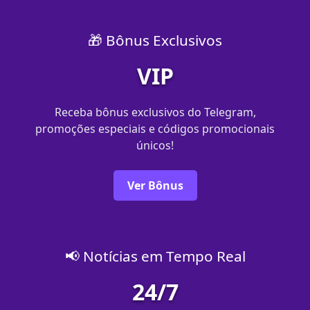
🎁 Bônus Exclusivos
VIP
Receba bônus exclusivos do Telegram,
promoções especiais e códigos promocionais
únicos!
Ver Bônus
📢 Notícias em Tempo Real
24/7