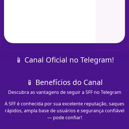
📱 Canal Oficial no Telegram!
📱 Benefícios do Canal
Descubra as vantagens de seguir a 5FF no Telegram
A 5FF é conhecida por sua excelente reputação, saques
rápidos, ampla base de usuários e segurança confiável
— pode confiar!