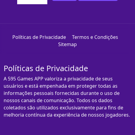
Políticas de Privacidade
Termos e Condições
Sitemap
Políticas de Privacidade
A 595 Games APP valoriza a privacidade de seus
usuários e está empenhada em proteger todas as
informações pessoais fornecidas durante o uso de
nossos canais de comunicação. Todos os dados
coletados são utilizados exclusivamente para fins de
melhoria contínua da experiência de nossos jogadores.