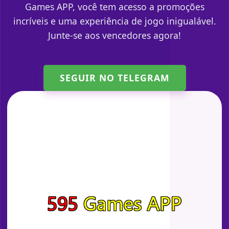
Games APP, você tem acesso a promoções
incríveis e uma experiência de jogo inigualável.
Junte-se aos vencedores agora!
SEGUIR NO TELEGRAM