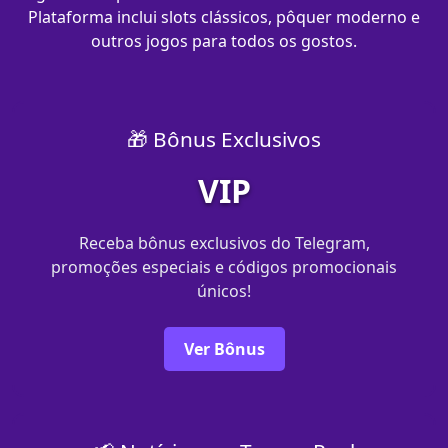
Plataforma inclui slots clássicos, pôquer moderno e
outros jogos para todos os gostos.
🎁 Bônus Exclusivos
VIP
Receba bônus exclusivos do Telegram,
promoções especiais e códigos promocionais
únicos!
Ver Bônus