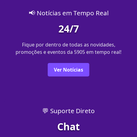
📢 Notícias em Tempo Real
24/7
Fique por dentro de todas as novidades,
promoções e eventos da 5905 em tempo real!
Ver Notícias
💬 Suporte Direto
Chat