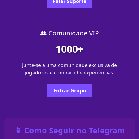
Falar Suporte
👥 Comunidade VIP
1000+
Junte-se a uma comunidade exclusiva de
jogadores e compartilhe experiências!
Entrar Grupo
📱 Como Seguir no Telegram