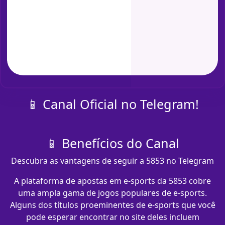
📱 Canal Oficial no Telegram!
📱 Benefícios do Canal
Descubra as vantagens de seguir a 5853 no Telegram
A plataforma de apostas em e-sports da 5853 cobre
uma ampla gama de jogos populares de e-sports.
Alguns dos títulos proeminentes de e-sports que você
pode esperar encontrar no site deles incluem