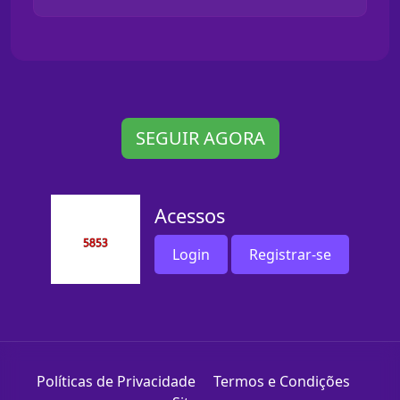
SEGUIR AGORA
Acessos
Login
Registrar-se
Políticas de Privacidade
Termos e Condições