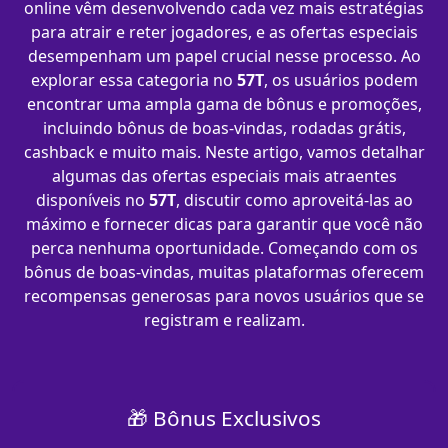
online vêm desenvolvendo cada vez mais estratégias
para atrair e reter jogadores, e as ofertas especiais
desempenham um papel crucial nesse processo. Ao
explorar essa categoria no
57T
, os usuários podem
encontrar uma ampla gama de bônus e promoções,
incluindo bônus de boas-vindas, rodadas grátis,
cashback e muito mais. Neste artigo, vamos detalhar
algumas das ofertas especiais mais atraentes
disponíveis no
57T
, discutir como aproveitá-las ao
máximo e fornecer dicas para garantir que você não
perca nenhuma oportunidade. Começando com os
bônus de boas-vindas, muitas plataformas oferecem
recompensas generosas para novos usuários que se
registram e realizam.
🎁 Bônus Exclusivos