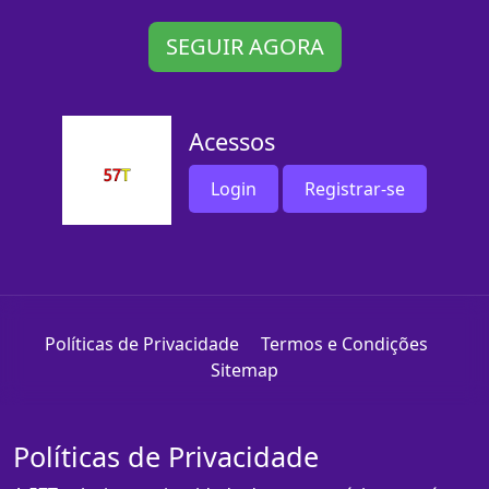
SEGUIR AGORA
Acessos
Login
Registrar-se
Políticas de Privacidade
Termos e Condições
Sitemap
Políticas de Privacidade