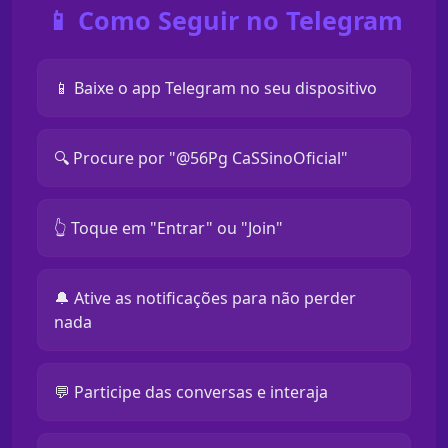
📱 Como Seguir no Telegram
📱 Baixe o app Telegram no seu dispositivo
🔍 Procure por "@56Pg CaSSinoOficial"
👆 Toque em "Entrar" ou "Join"
🔔 Ative as notificações para não perder
nada
💬 Participe das conversas e interaja