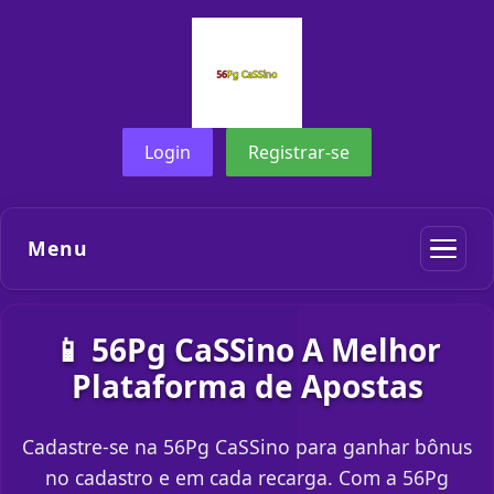
Login
Registrar-se
Menu
📱 56Pg CaSSino A Melhor
Plataforma de Apostas
Cadastre-se na 56Pg CaSSino para ganhar bônus
no cadastro e em cada recarga. Com a 56Pg