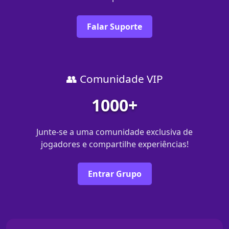
Falar Suporte
👥 Comunidade VIP
1000+
Junte-se a uma comunidade exclusiva de
jogadores e compartilhe experiências!
Entrar Grupo