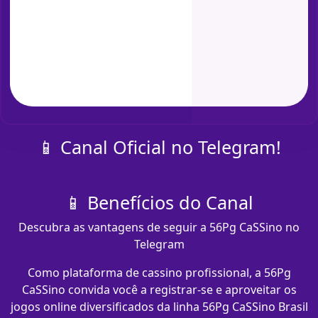
📱 Canal Oficial no Telegram!
📱 Benefícios do Canal
Descubra as vantagens de seguir a 56Pg CaSSino no
Telegram
Como plataforma de cassino profissional, a 56Pg
CaSSino convida você a registrar-se e aproveitar os
jogos online diversificados da linha 56Pg CaSSino Brasil