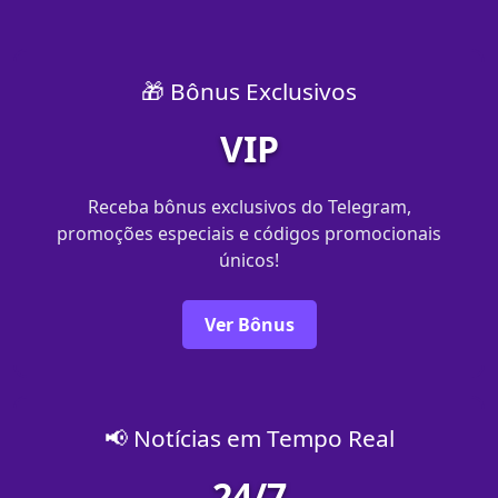
🎁 Bônus Exclusivos
VIP
Receba bônus exclusivos do Telegram,
promoções especiais e códigos promocionais
únicos!
Ver Bônus
📢 Notícias em Tempo Real
24/7