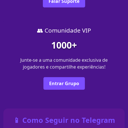
Falar Suporte
👥 Comunidade VIP
1000+
Junte-se a uma comunidade exclusiva de
jogadores e compartilhe experiências!
Entrar Grupo
📱 Como Seguir no Telegram