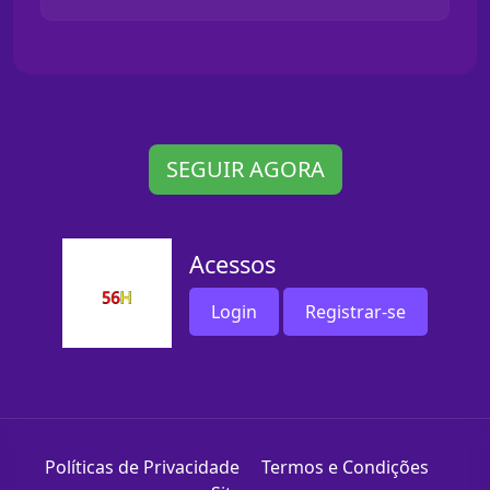
SEGUIR AGORA
Acessos
Login
Registrar-se
Políticas de Privacidade
Termos e Condições