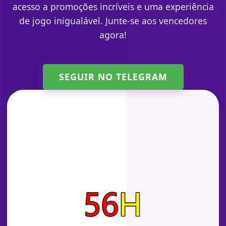
acesso a promoções incríveis e uma experiência
de jogo inigualável. Junte-se aos vencedores
agora!
SEGUIR NO TELEGRAM