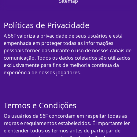
Sitemap
Políticas de Privacidade
A 56F valoriza a privacidade de seus usuários e está
empenhada em proteger todas as informações
pessoais fornecidas durante o uso de nossos canais de
comunicação. Todos os dados coletados são utilizados
exclusivamente para fins de melhoria contínua da
experiência de nossos jogadores.
Termos e Condições
Os usuários da 56F concordam em respeitar todas as
regras e regulamentos estabelecidos. É importante ler
e entender todos os termos antes de participar de