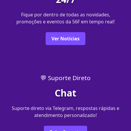
Fique por dentro de todas as novidades,
promoções e eventos da 56F em tempo real!
Ver Notícias
💬 Suporte Direto
Chat
Suporte direto via Telegram, respostas rápidas e
atendimento personalizado!