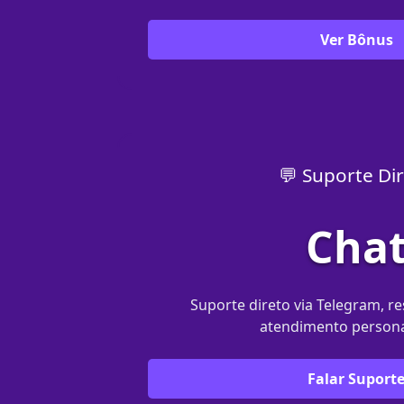
Ver Bônus
💬 Suporte Di
Cha
Suporte direto via Telegram, r
atendimento persona
Falar Suport