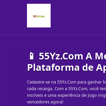
📱 55Yz.Com A M
Plataforma de A
Cadastre-se na 55Yz.Com para ganhar b
cada recarga. Com a 55Yz.Com, você te
incríveis e uma experiência de jogo inig
vencedores agora!