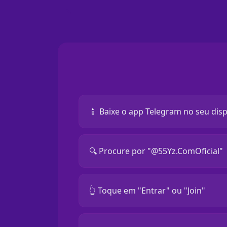
📱 Baixe o app Telegram no seu disp
🔍 Procure por "@55Yz.ComOficial"
👆 Toque em "Entrar" ou "Join"