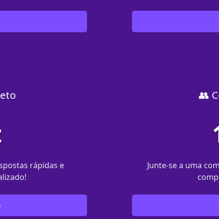
reto
👥 
t
espostas rápidas e
Junte-se a uma com
lizado!
compa
e