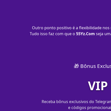
Outro ponto positivo é a flexibilidade nos
Tudo isso faz com que o
55Yz.Com
seja uma
🎁 Bônus Exclu
VIP
Receba bônus exclusivos do Telegra
e códigos promocionai