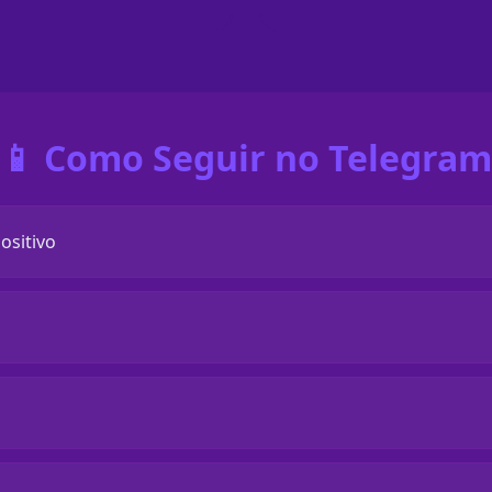
📱 Como Seguir no Telegram
ositivo