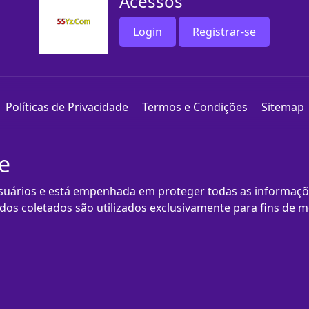
Acessos
Login
Registrar-se
Políticas de Privacidade
Termos e Condições
Sitemap
de
usuários e está empenhada em proteger todas as informaçõ
os coletados são utilizados exclusivamente para fins de m