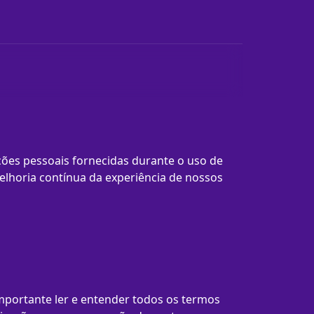
ões pessoais fornecidas durante o uso de
elhoria contínua da experiência de nossos
portante ler e entender todos os termos