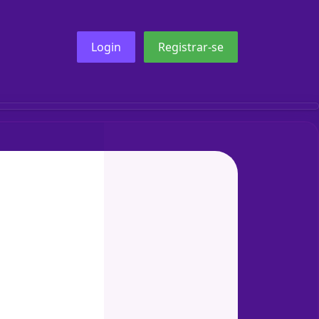
Login
Registrar-se