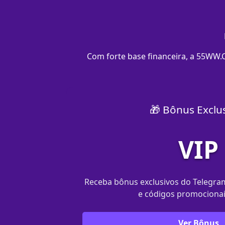
Com forte base financeira, a 55WW.
🎁 Bônus Exclu
VIP
Receba bônus exclusivos do Telegra
e códigos promocionai
Ver Bônus