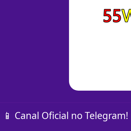
📱 Canal Oficial no Telegram!