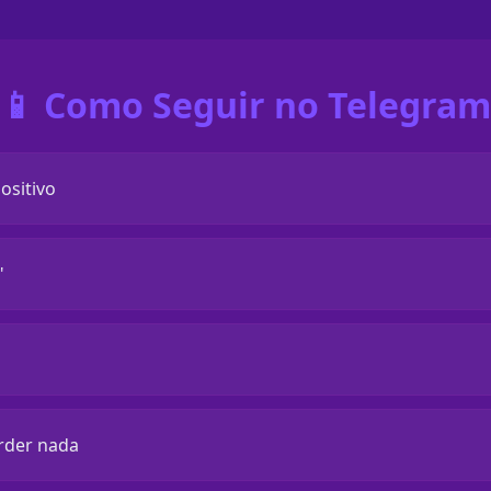
📱 Como Seguir no Telegram
ositivo
"
erder nada