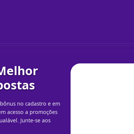
Melhor
postas
bônus no cadastro e em
em acesso a promoções
ualável. Junte-se aos