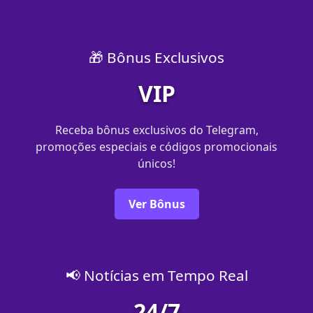
🎁 Bônus Exclusivos
VIP
Receba bônus exclusivos do Telegram,
promoções especiais e códigos promocionais
únicos!
Ver Bônus
📢 Notícias em Tempo Real
24/7