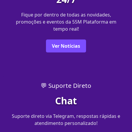
Fique por dentro de todas as novidades,
promoções e eventos da 55M Plataforma em
tempo real!
Ver Notícias
💬 Suporte Direto
Chat
Suporte direto via Telegram, respostas rápidas e
atendimento personalizado!