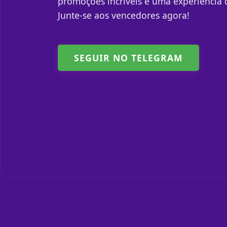
promoções incríveis e uma experiência d
Junte-se aos vencedores agora!
SEGUIR NO TELEGRAM