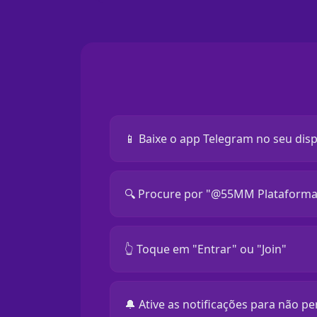
📱 Baixe o app Telegram no seu disp
🔍 Procure por "@55MM PlataformaO
👆 Toque em "Entrar" ou "Join"
🔔 Ative as notificações para não p