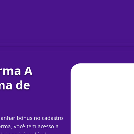
rma A
ma de
ganhar bônus no cadastro
rma, você tem acesso a