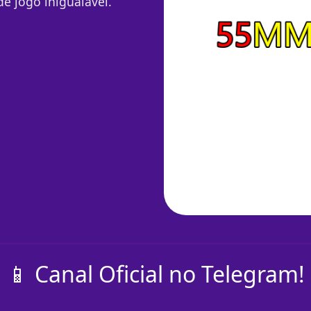
e jogo inigualável.
📱 Canal Oficial no Telegram!