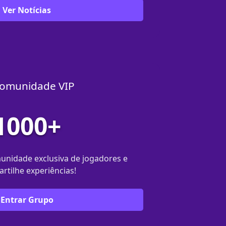
Ver Notícias
Comunidade VIP
1000+
unidade exclusiva de jogadores e
rtilhe experiências!
Entrar Grupo