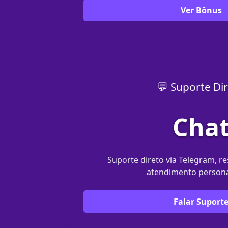
Ver Bônus
💬 Suporte Di
Cha
Suporte direto via Telegram, r
atendimento persona
Falar Suport