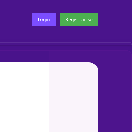
Login
Registrar-se