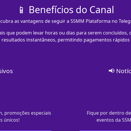
📱 Benefícios do Canal
cubra as vantagens de seguir a 55MM Plataforma no Tele
ais que podem levar horas ou dias para serem concluídos, 
resultados instantâneos, permitindo pagamentos rápidos
sivos
📢 Notí
m, promoções especiais
Fique por dentro d
s únicos!
eventos da 55M