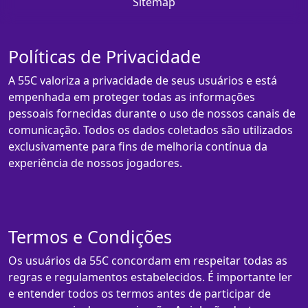
Sitemap
Políticas de Privacidade
A 55C valoriza a privacidade de seus usuários e está
empenhada em proteger todas as informações
pessoais fornecidas durante o uso de nossos canais de
comunicação. Todos os dados coletados são utilizados
exclusivamente para fins de melhoria contínua da
experiência de nossos jogadores.
Termos e Condições
Os usuários da 55C concordam em respeitar todas as
regras e regulamentos estabelecidos. É importante ler
e entender todos os termos antes de participar de