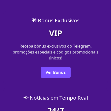
🎁 Bônus Exclusivos
VIP
Receba bônus exclusivos do Telegram,
promoções especiais e códigos promocionais
únicos!
Ver Bônus
📢 Notícias em Tempo Real
24/7