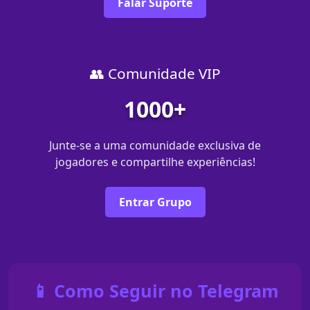
Falar Suporte
👥 Comunidade VIP
1000+
Junte-se a uma comunidade exclusiva de
jogadores e compartilhe experiências!
Entrar Grupo
📱 Como Seguir no Telegram