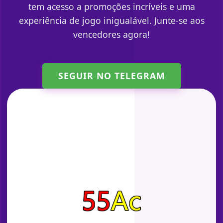
tem acesso a promoções incríveis e uma
experiência de jogo inigualável. Junte-se aos
vencedores agora!
SEGUIR NO TELEGRAM