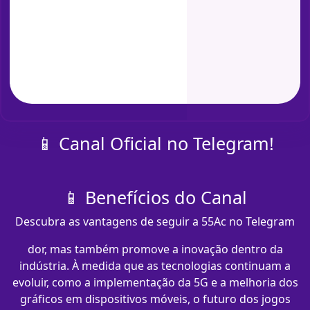
📱 Canal Oficial no Telegram!
📱 Benefícios do Canal
Descubra as vantagens de seguir a 55Ac no Telegram
dor, mas também promove a inovação dentro da
indústria. À medida que as tecnologias continuam a
evoluir, como a implementação da 5G e a melhoria dos
gráficos em dispositivos móveis, o futuro dos jogos