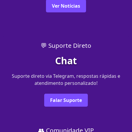
Ver Notícias
💬 Suporte Direto
Chat
Suporte direto via Telegram, respostas rápidas e
atendimento personalizado!
Falar Suporte
👥 Comunidade VIP