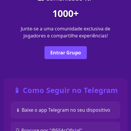
1000+
Junte-se a uma comunidade exclusiva de
jogadores e compartilhe experiências!
Entrar Grupo
📱 Como Seguir no Telegram
📱 Baixe o app Telegram no seu dispositivo
🔍 Procure por "@55AcOficial"