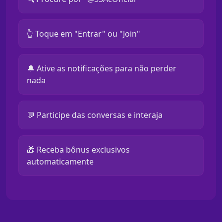
👆 Toque em "Entrar" ou "Join"
🔔 Ative as notificações para não perder
nada
💬 Participe das conversas e interaja
🎁 Receba bônus exclusivos
automaticamente