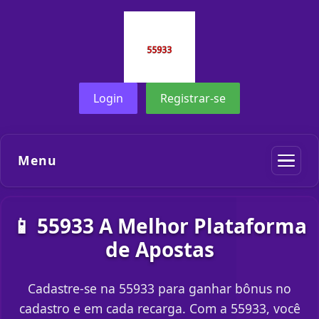
Login
Registrar-se
Menu
📱 55933 A Melhor Plataforma
de Apostas
Cadastre-se na 55933 para ganhar bônus no
cadastro e em cada recarga. Com a 55933, você