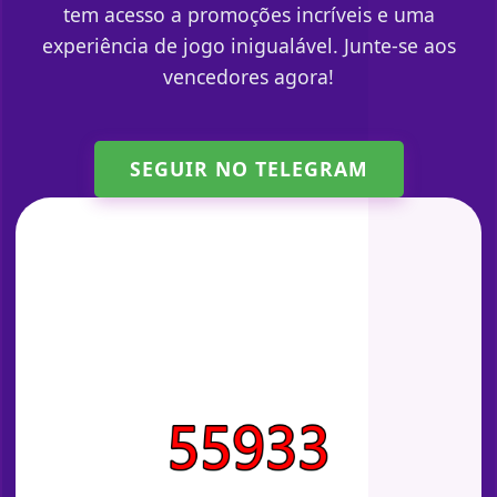
tem acesso a promoções incríveis e uma
experiência de jogo inigualável. Junte-se aos
vencedores agora!
SEGUIR NO TELEGRAM