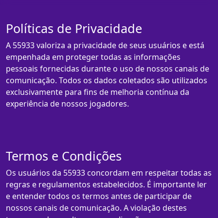
Políticas de Privacidade
A 55933 valoriza a privacidade de seus usuários e está
empenhada em proteger todas as informações
pessoais fornecidas durante o uso de nossos canais de
comunicação. Todos os dados coletados são utilizados
exclusivamente para fins de melhoria contínua da
experiência de nossos jogadores.
Termos e Condições
Os usuários da 55933 concordam em respeitar todas as
regras e regulamentos estabelecidos. É importante ler
e entender todos os termos antes de participar de
nossos canais de comunicação. A violação destes