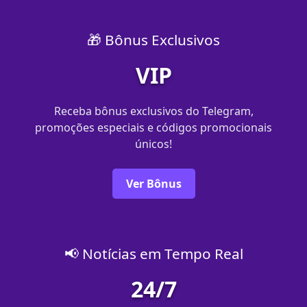
🎁 Bônus Exclusivos
VIP
Receba bônus exclusivos do Telegram,
promoções especiais e códigos promocionais
únicos!
Ver Bônus
📢 Notícias em Tempo Real
24/7