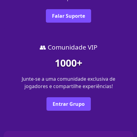
Falar Suporte
👥 Comunidade VIP
1000+
Junte-se a uma comunidade exclusiva de
jogadores e compartilhe experiências!
Entrar Grupo