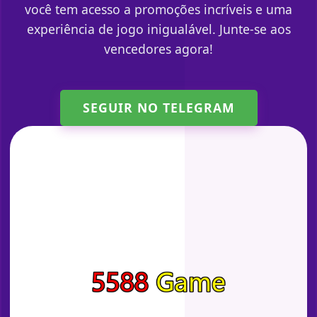
você tem acesso a promoções incríveis e uma
experiência de jogo inigualável. Junte-se aos
vencedores agora!
SEGUIR NO TELEGRAM