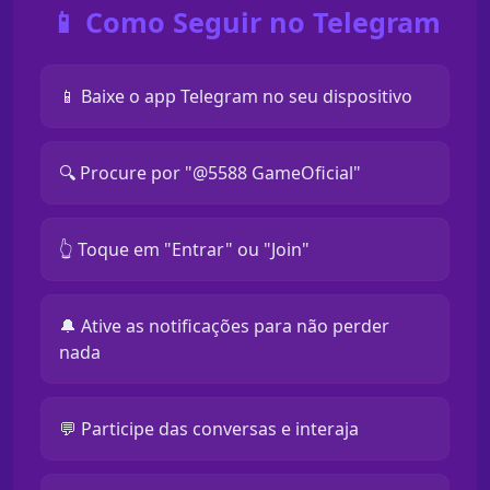
📱 Como Seguir no Telegram
📱 Baixe o app Telegram no seu dispositivo
🔍 Procure por "@5588 GameOficial"
👆 Toque em "Entrar" ou "Join"
🔔 Ative as notificações para não perder
nada
💬 Participe das conversas e interaja