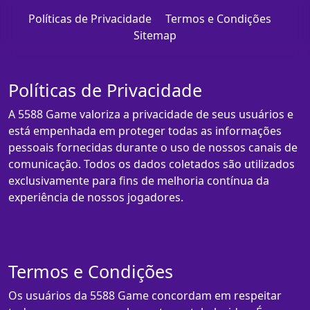
Políticas de Privacidade
Termos e Condições
Sitemap
Políticas de Privacidade
A 5588 Game valoriza a privacidade de seus usuários e
está empenhada em proteger todas as informações
pessoais fornecidas durante o uso de nossos canais de
comunicação. Todos os dados coletados são utilizados
exclusivamente para fins de melhoria contínua da
experiência de nossos jogadores.
Termos e Condições
Os usuários da 5588 Game concordam em respeitar