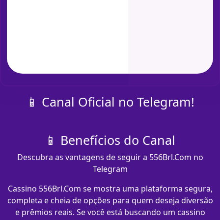
📱 Canal Oficial no Telegram!
📱 Benefícios do Canal
Descubra as vantagens de seguir a 556Brl.Com no
Telegram
Cassino 556Brl.Com se mostra uma plataforma segura,
completa e cheia de opções para quem deseja diversão
e prêmios reais. Se você está buscando um cassino