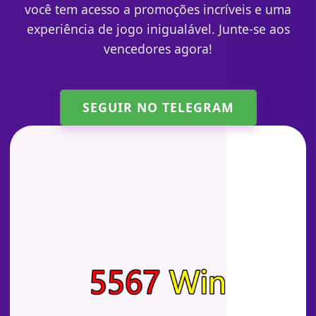
você tem acesso a promoções incríveis e uma
experiência de jogo inigualável. Junte-se aos
vencedores agora!
SEGUIR NO TELEGRAM