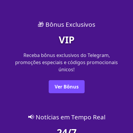
🎁 Bônus Exclusivos
VIP
Receba bônus exclusivos do Telegram,
promoções especiais e códigos promocionais
únicos!
Ver Bônus
📢 Notícias em Tempo Real
24/7