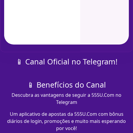
📱 Canal Oficial no Telegram!
📱 Benefícios do Canal
Descubra as vantagens de seguir a 555U.Com no
Telegram
Um aplicativo de apostas da 555U.Com com bônus
diários de login, promoções e muito mais esperando
por você!