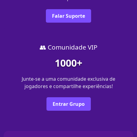
Falar Suporte
👥 Comunidade VIP
1000+
Junte-se a uma comunidade exclusiva de
jogadores e compartilhe experiências!
Entrar Grupo