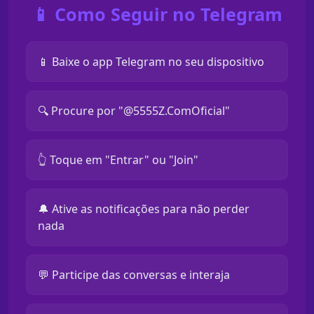
📱 Como Seguir no Telegram
📱 Baixe o app Telegram no seu dispositivo
🔍 Procure por "@5555Z.ComOficial"
👆 Toque em "Entrar" ou "Join"
🔔 Ative as notificações para não perder
nada
💬 Participe das conversas e interaja