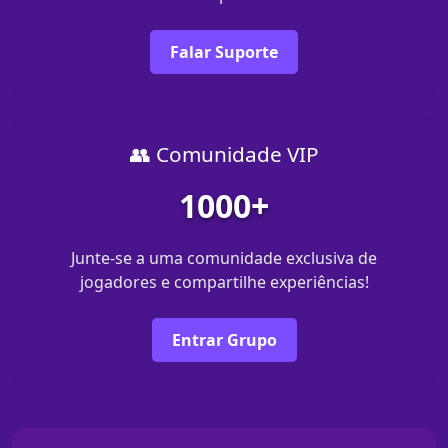
Falar Suporte
👥 Comunidade VIP
1000+
Junte-se a uma comunidade exclusiva de
jogadores e compartilhe experiências!
Entrar Grupo