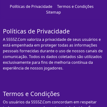
Políticas de Privacidade
Termos e Condições
Sitemap
Políticas de Privacidade
A 5555Z.Com valoriza a privacidade de seus usuários e
está empenhada em proteger todas as informações
pessoais fornecidas durante o uso de nossos canais de
comunicação. Todos os dados coletados são utilizados
exclusivamente para fins de melhoria contínua da
experiência de nossos jogadores.
Termos e Condições
Os usuários da 5555Z.Com concordam em respeitar