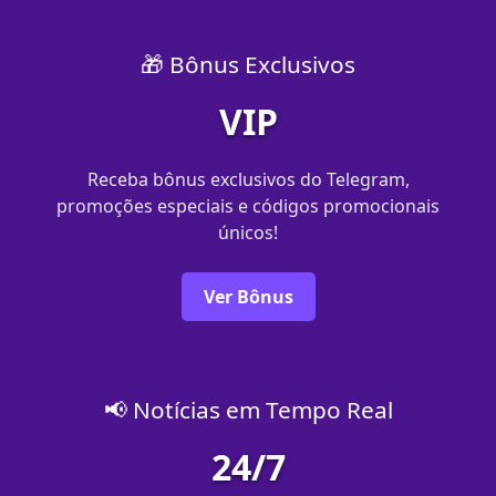
🎁 Bônus Exclusivos
VIP
Receba bônus exclusivos do Telegram,
promoções especiais e códigos promocionais
únicos!
Ver Bônus
📢 Notícias em Tempo Real
24/7