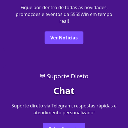
Fique por dentro de todas as novidades,
promoções e eventos da 5555Win em tempo
real!
Ver Notícias
💬 Suporte Direto
Chat
Suporte direto via Telegram, respostas rápidas e
atendimento personalizado!