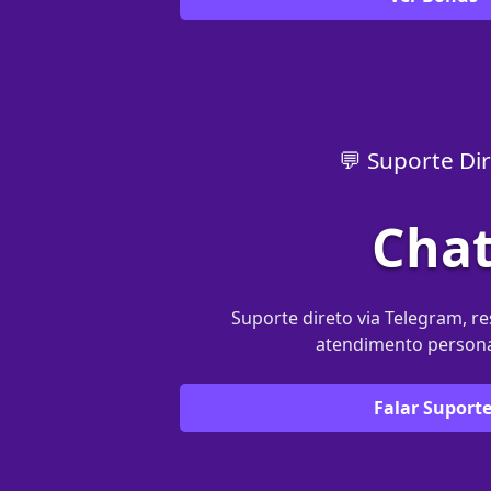
💬 Suporte Di
Cha
Suporte direto via Telegram, r
atendimento persona
Falar Suport