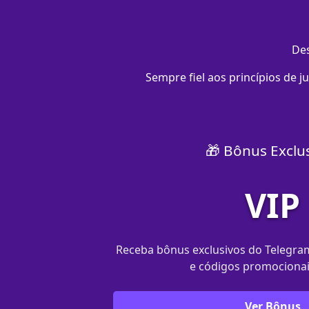
Des
Sempre fiel aos princípios de j
🎁 Bônus Exclu
VIP
Receba bônus exclusivos do Telegra
e códigos promocionai
Ver Bônus