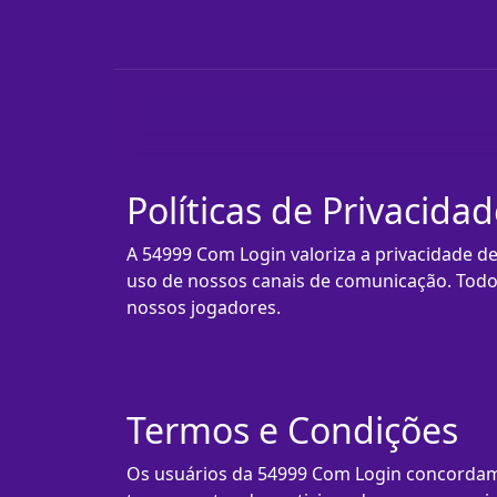
Políticas de Privacida
A 54999 Com Login valoriza a privacidade 
uso de nossos canais de comunicação. Todos
nossos jogadores.
Termos e Condições
Os usuários da 54999 Com Login concordam 