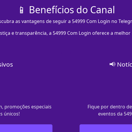
📱 Benefícios do Canal
cubra as vantagens de seguir a 54999 Com Login no Tele
ustiça e transparência, a 54999 Com Login oferece a melhor
sivos
📢 Notí
m, promoções especiais
Fique por dentro d
s únicos!
eventos da 549