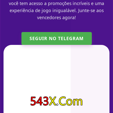
você tem acesso a promoções incríveis e uma
experiência de jogo inigualável. Junte-se aos
vencedores agora!
SEGUIR NO TELEGRAM