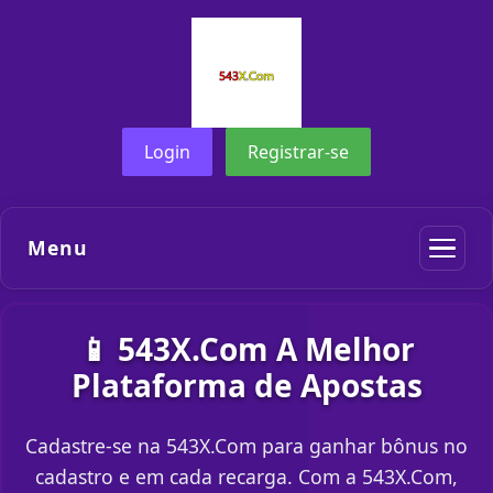
Login
Registrar-se
Menu
📱 543X.Com A Melhor
Plataforma de Apostas
Cadastre-se na 543X.Com para ganhar bônus no
cadastro e em cada recarga. Com a 543X.Com,