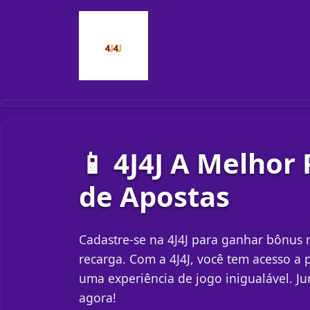
📱 4J4J A Melhor
de Apostas
Cadastre-se na 4J4J para ganhar bônus 
recarga. Com a 4J4J, você tem acesso a 
uma experiência de jogo inigualável. J
agora!