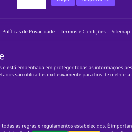
Políticas de Privacidade
Termos e Condições
Sitemap
de
rios e está empenhada em proteger todas as informações pe
tados são utilizados exclusivamente para fins de melhoria
 todas as regras e regulamentos estabelecidos. É importan