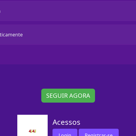
a
aticamente
SEGUIR AGORA
Acessos
Login
Registrar-se