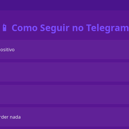
📱 Como Seguir no Telegram
ositivo
erder nada