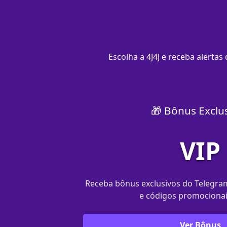
Escolha a 4J4J e receba alertas
🎁 Bônus Exclu
VIP
Receba bônus exclusivos do Telegra
e códigos promocionai
Ver Bônus