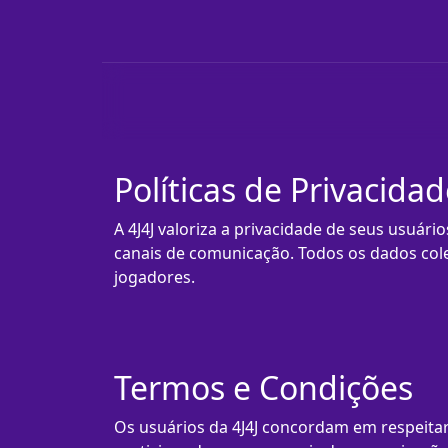
Políticas de Privacida
A 4J4J valoriza a privacidade de seus usuá
canais de comunicação. Todos os dados cole
jogadores.
Termos e Condições
Os usuários da 4J4J concordam em respeitar