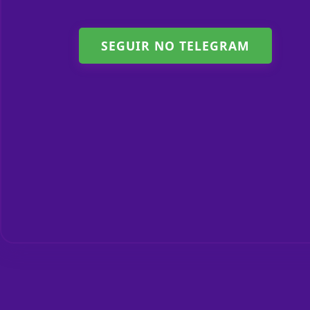
SEGUIR NO TELEGRAM