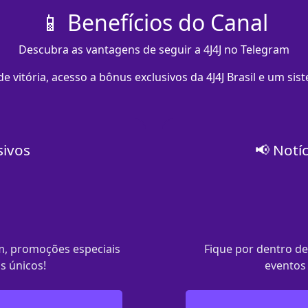
📱 Benefícios do Canal
Descubra as vantagens de seguir a 4J4J no Telegram
 de vitória, acesso a bônus exclusivos da 4J4J Brasil e um s
sivos
📢 Notí
m, promoções especiais
Fique por dentro d
s únicos!
eventos 