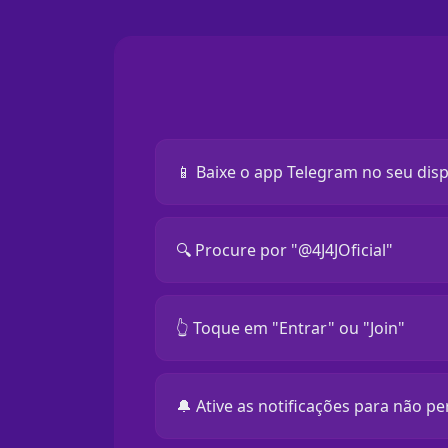
📱 Baixe o app Telegram no seu disp
🔍 Procure por "@4J4JOficial"
👆 Toque em "Entrar" ou "Join"
🔔 Ative as notificações para não p