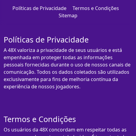
Políticas de Privacidade
Termos e Condições
Sitemap
Políticas de Privacidade
A 48X valoriza a privacidade de seus usuários e está
empenhada em proteger todas as informações
pessoais fornecidas durante o uso de nossos canais de
comunicação. Todos os dados coletados são utilizados
exclusivamente para fins de melhoria contínua da
experiência de nossos jogadores.
Termos e Condições
Os usuários da 48X concordam em respeitar todas as