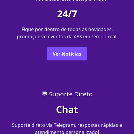
24/7
Fique por dentro de todas as novidades,
promoções e eventos da 48X em tempo real!
Ver Notícias
💬 Suporte Direto
Chat
Suporte direto via Telegram, respostas rápidas e
atendimento personalizado!