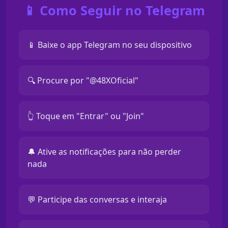
📱 Como Seguir no Telegram
📱 Baixe o app Telegram no seu dispositivo
🔍 Procure por "@48XOficial"
👆 Toque em "Entrar" ou "Join"
🔔 Ative as notificações para não perder
nada
💬 Participe das conversas e interaja