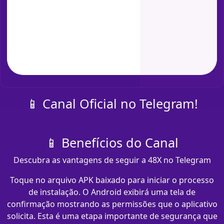
📱 Canal Oficial no Telegram!
📱 Benefícios do Canal
Descubra as vantagens de seguir a 48X no Telegram
Toque no arquivo APK baixado para iniciar o processo
de instalação. O Android exibirá uma tela de
confirmação mostrando as permissões que o aplicativo
solicita. Esta é uma etapa importante de segurança que