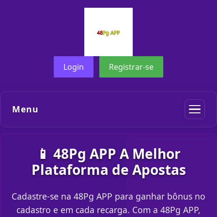
Login
Registrar-se
Menu
📱 48Pg APP A Melhor
Plataforma de Apostas
Cadastre-se na 48Pg APP para ganhar bônus no
cadastro e em cada recarga. Com a 48Pg APP,