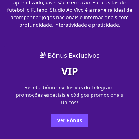
aprendizado, diversão e emoção. Para os fãs de
futebol, o Futebol Studio Ao Vivo é a maneira ideal de
acompanhar jogos nacionais e internacionais com
profundidade, interatividade e praticidade.
🎁 Bônus Exclusivos
VIP
Receba bônus exclusivos do Telegram,
promoções especiais e códigos promocionais
únicos!
Ver Bônus