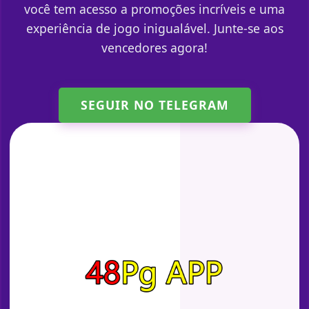
você tem acesso a promoções incríveis e uma
experiência de jogo inigualável. Junte-se aos
vencedores agora!
SEGUIR NO TELEGRAM