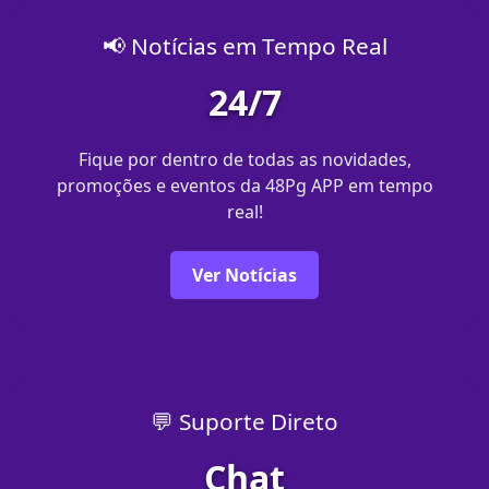
📢 Notícias em Tempo Real
24/7
Fique por dentro de todas as novidades,
promoções e eventos da 48Pg APP em tempo
real!
Ver Notícias
💬 Suporte Direto
Chat