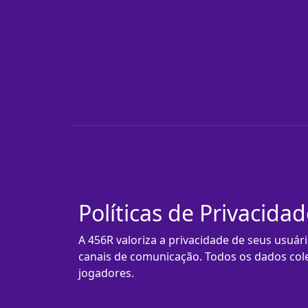
Políticas de Privacida
A 456R valoriza a privacidade de seus usuá
canais de comunicação. Todos os dados cole
jogadores.