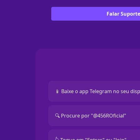
Falar Suport
📱 Baixe o app Telegram no seu disp
🔍 Procure por "@456ROficial"