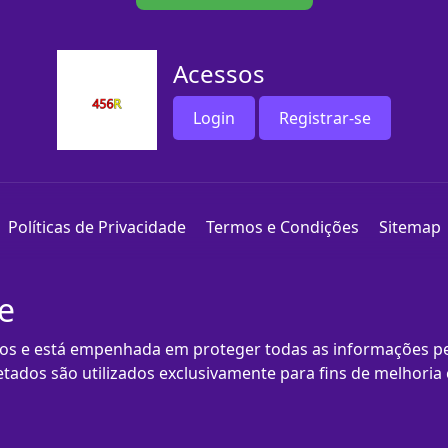
Acessos
Login
Registrar-se
Políticas de Privacidade
Termos e Condições
Sitemap
de
rios e está empenhada em proteger todas as informações p
tados são utilizados exclusivamente para fins de melhoria