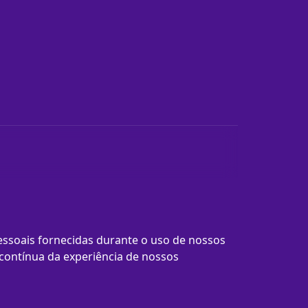
essoais fornecidas durante o uso de nossos
 contínua da experiência de nossos