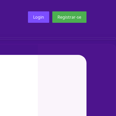
Login
Registrar-se