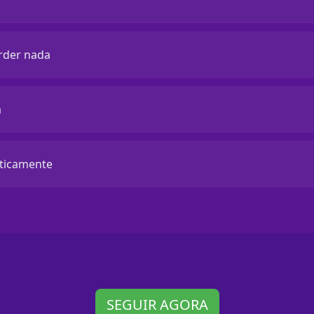
erder nada
a
aticamente
SEGUIR AGORA