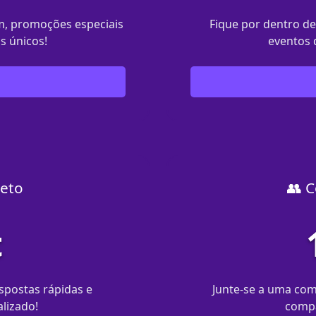
m, promoções especiais
Fique por dentro d
s únicos!
eventos 
reto
👥 
t
espostas rápidas e
Junte-se a uma com
lizado!
compa