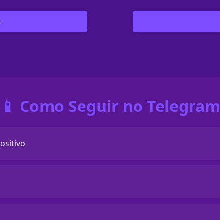
e
📱 Como Seguir no Telegram
ositivo