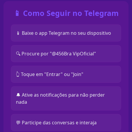
📱 Como Seguir no Telegram
📱 Baixe o app Telegram no seu dispositivo
🔍 Procure por "@456Bra VipOficial"
👆 Toque em "Entrar" ou "Join"
🔔 Ative as notificações para não perder
nada
💬 Participe das conversas e interaja