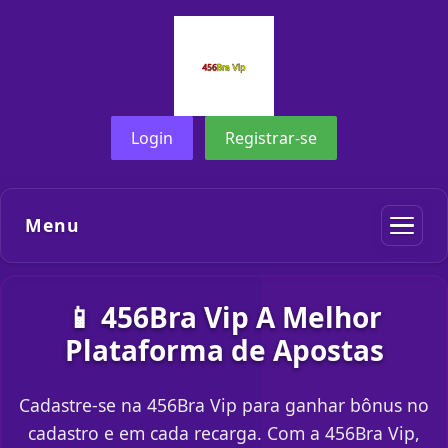
Login
Registrar-se
Menu
📱 456Bra Vip A Melhor
Plataforma de Apostas
Cadastre-se na 456Bra Vip para ganhar bônus no
cadastro e em cada recarga. Com a 456Bra Vip,