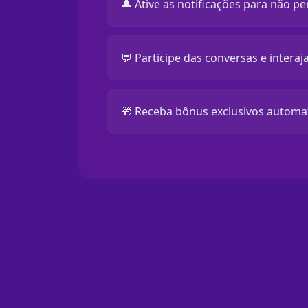
🔔 Ative as notificações para não p
💬 Participe das conversas e interaj
🎁 Receba bônus exclusivos autom