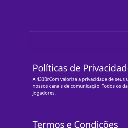
Políticas de Privacida
A 433Br.Com valoriza a privacidade de seus
nossos canais de comunicação. Todos os dad
jogadores.
Termos e Condições