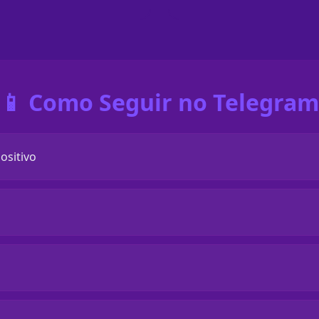
📱 Como Seguir no Telegram
ositivo