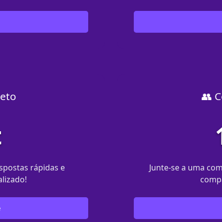
reto
👥 
t
espostas rápidas e
Junte-se a uma com
lizado!
compa
e