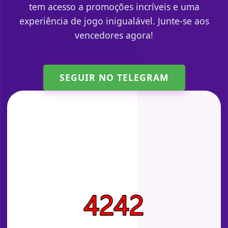
tem acesso a promoções incríveis e uma
experiência de jogo inigualável. Junte-se aos
vencedores agora!
SEGUIR NO TELEGRAM