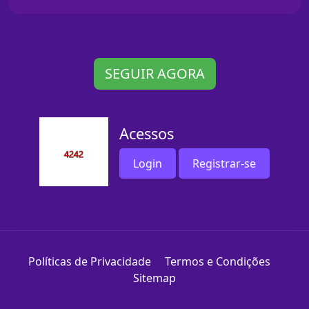
SEGUIR AGORA
Acessos
Login
Registrar-se
Políticas de Privacidade
Termos e Condições
Sitemap