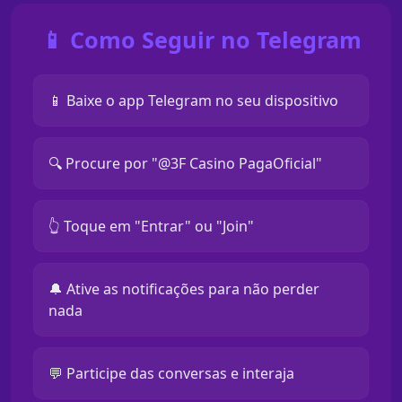
📱 Como Seguir no Telegram
📱 Baixe o app Telegram no seu dispositivo
🔍 Procure por "@3F Casino PagaOficial"
👆 Toque em "Entrar" ou "Join"
🔔 Ative as notificações para não perder
nada
💬 Participe das conversas e interaja