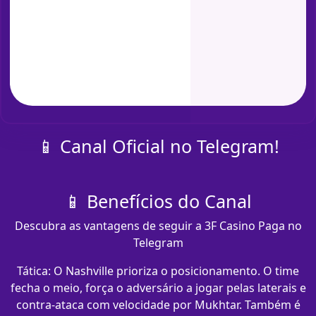
📱 Canal Oficial no Telegram!
📱 Benefícios do Canal
Descubra as vantagens de seguir a 3F Casino Paga no
Telegram
Tática: O Nashville prioriza o posicionamento. O time
fecha o meio, força o adversário a jogar pelas laterais e
contra-ataca com velocidade por Mukhtar. Também é