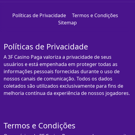
Políticas de Privacidade
Termos e Condições
Sitemap
Políticas de Privacidade
A 3F Casino Paga valoriza a privacidade de seus
usuários e está empenhada em proteger todas as
informações pessoais fornecidas durante o uso de
nossos canais de comunicação. Todos os dados
coletados são utilizados exclusivamente para fins de
melhoria contínua da experiência de nossos jogadores.
Termos e Condições