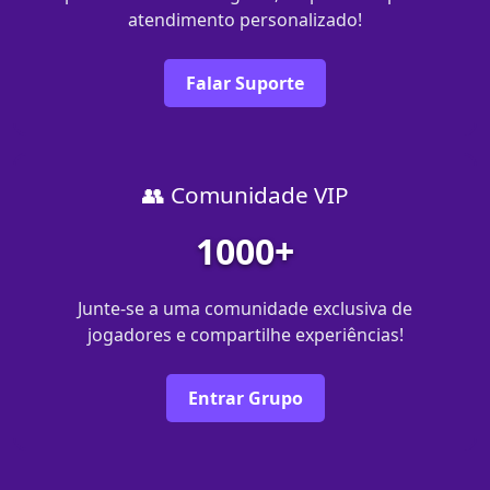
atendimento personalizado!
Falar Suporte
👥 Comunidade VIP
1000+
Junte-se a uma comunidade exclusiva de
jogadores e compartilhe experiências!
Entrar Grupo