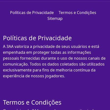
Políticas de Privacidade
Termos e Condições
Sitemap
Políticas de Privacidade
A 3AA valoriza a privacidade de seus usuários e está
empenhada em proteger todas as informações
pessoais fornecidas durante o uso de nossos canais de
comunicação. Todos os dados coletados são utilizados
exclusivamente para fins de melhoria contínua da
experiência de nossos jogadores.
Termos e Condições