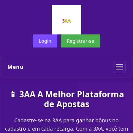
Login
Registrar-se
Menu
📱 3AA A Melhor Plataforma
de Apostas
Cadastre-se na 3AA para ganhar bônus no
cadastro e em cada recarga. Com a 3AA, você tem