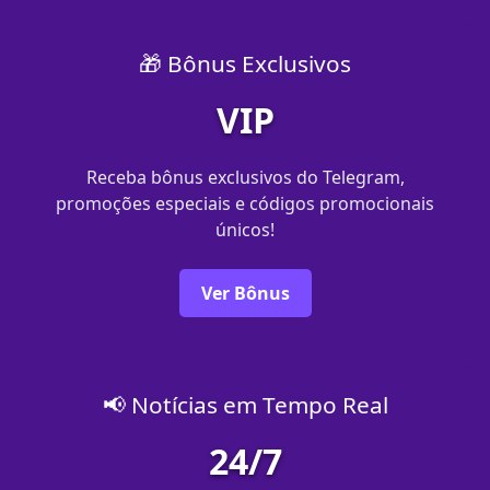
🎁 Bônus Exclusivos
VIP
Receba bônus exclusivos do Telegram,
promoções especiais e códigos promocionais
únicos!
Ver Bônus
📢 Notícias em Tempo Real
24/7