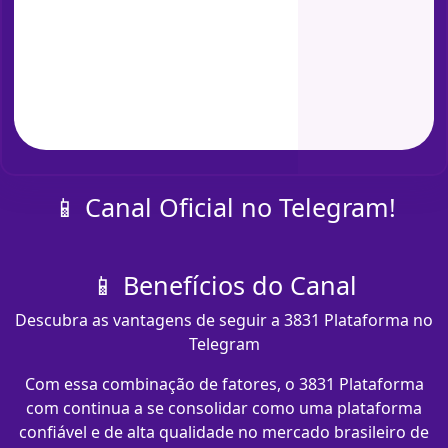
📱 Canal Oficial no Telegram!
📱 Benefícios do Canal
Descubra as vantagens de seguir a 3831 Plataforma no
Telegram
Com essa combinação de fatores, o 3831 Plataforma
com​ continua a se consolidar como uma plataforma
confiável e de alta qualidade no mercado brasileiro de