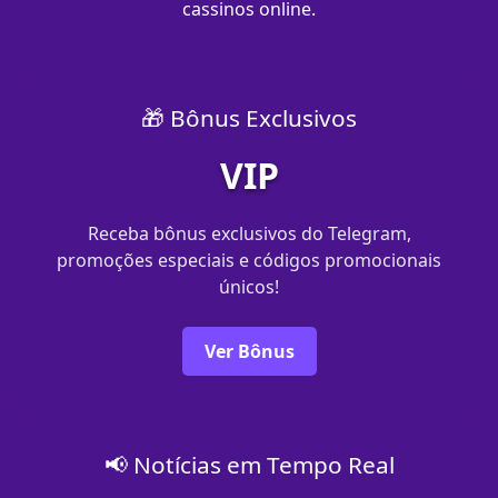
cassinos online.
🎁 Bônus Exclusivos
VIP
Receba bônus exclusivos do Telegram,
promoções especiais e códigos promocionais
únicos!
Ver Bônus
📢 Notícias em Tempo Real