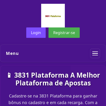
Login
Registrar-se
Menu
📱 3831 Plataforma A Melhor
Plataforma de Apostas
Cadastre-se na 3831 Plataforma para ganhar
bônus no cadastro e em cada recarga. Com a