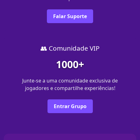
Falar Suporte
👥 Comunidade VIP
1000+
Junte-se a uma comunidade exclusiva de
jogadores e compartilhe experiências!
Entrar Grupo