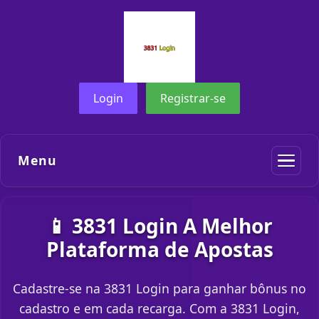
Login
Registrar-se
Menu
📱 3831 Login A Melhor
Plataforma de Apostas
Cadastre-se na 3831 Login para ganhar bônus no
cadastro e em cada recarga. Com a 3831 Login,