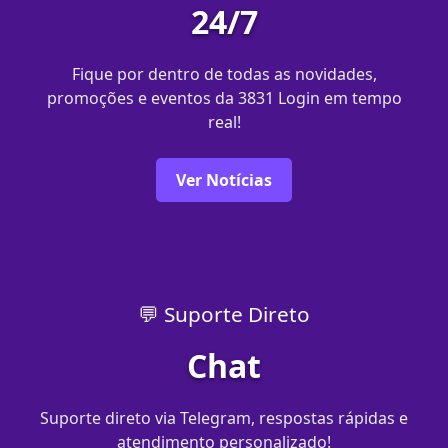
24/7
Fique por dentro de todas as novidades,
promoções e eventos da 3831 Login em tempo
real!
Ver Notícias
💬 Suporte Direto
Chat
Suporte direto via Telegram, respostas rápidas e
atendimento personalizado!