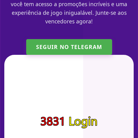
você tem acesso a promoções incríveis e uma
experiência de jogo inigualável. Junte-se aos
vencedores agora!
SEGUIR NO TELEGRAM