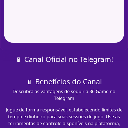
📱 Canal Oficial no Telegram!
📱 Benefícios do Canal
Descubra as vantagens de seguir a 36 Game no
Telegram
Jogue de forma responsável, estabelecendo limites de
tempo e dinheiro para suas sessões de jogo. Use as
ferramentas de controle disponíveis na plataforma,