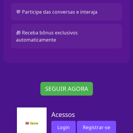
💬 Participe das conversas e interaja
🎁 Receba bônus exclusivos
automaticamente
SEGUIR AGORA
Acessos
Login
Registrar-se