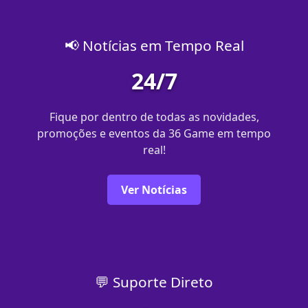
📢 Notícias em Tempo Real
24/7
Fique por dentro de todas as novidades,
promoções e eventos da 36 Game em tempo
real!
Ver Notícias
💬 Suporte Direto