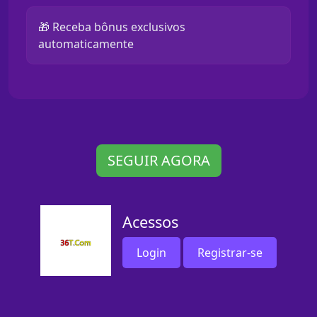
🎁 Receba bônus exclusivos
automaticamente
SEGUIR AGORA
Acessos
Login
Registrar-se