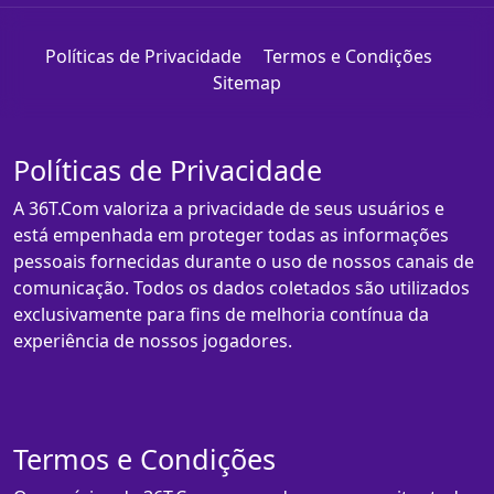
Políticas de Privacidade
Termos e Condições
Sitemap
Políticas de Privacidade
A 36T.Com valoriza a privacidade de seus usuários e
está empenhada em proteger todas as informações
pessoais fornecidas durante o uso de nossos canais de
comunicação. Todos os dados coletados são utilizados
exclusivamente para fins de melhoria contínua da
experiência de nossos jogadores.
Termos e Condições