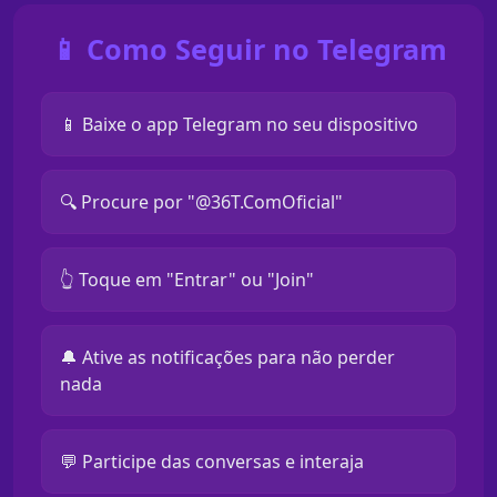
📱 Como Seguir no Telegram
📱 Baixe o app Telegram no seu dispositivo
🔍 Procure por "@36T.ComOficial"
👆 Toque em "Entrar" ou "Join"
🔔 Ative as notificações para não perder
nada
💬 Participe das conversas e interaja