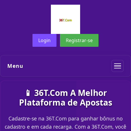
Login
Registrar-se
Menu
📱 36T.Com A Melhor
Plataforma de Apostas
Cadastre-se na 36T.Com para ganhar bônus no
cadastro e em cada recarga. Com a 36T.Com, você