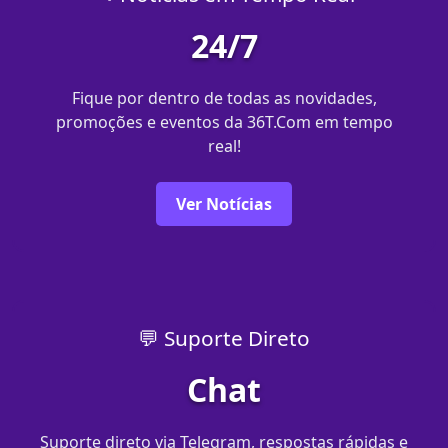
24/7
Fique por dentro de todas as novidades,
promoções e eventos da 36T.Com em tempo
real!
Ver Notícias
💬 Suporte Direto
Chat
Suporte direto via Telegram, respostas rápidas e