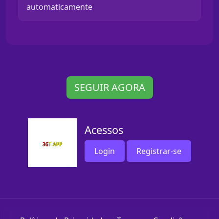
automaticamente
SEGUIR AGORA
Acessos
Login
Registrar-se